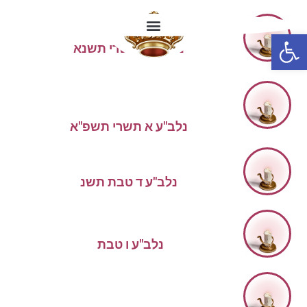
שמואל
בן
יעקב
פתח סרגל נגישות
הרב
כהן
נלב"ע א תשרי תשנא
הלימוד והתפילות השבוע לע"נ ידידנו הבלתי נשכח
הרב
דוד זאב
בן
ר' שמעון
קסין
נלב"ע א תשרי תשפ"א
משה
בן
ר' אברהם
הר"ר
כהן
נלב"ע ד טבת תשנ
אברהם
בן
דוב בער
ר'
מירקאני
נלב"ע ו טבת
רפאל קלמן
בן
ישעיה דוב
ר'
לאענשטיין